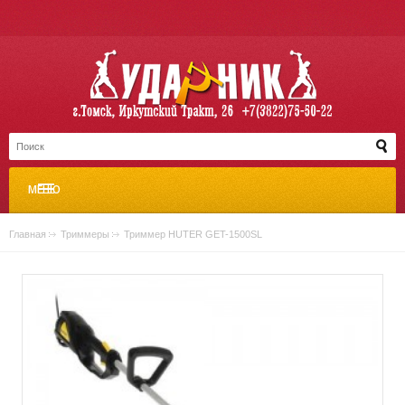
МЕНЮ
Главная
»
Триммеры
»
Триммер HUTER GET-1500SL