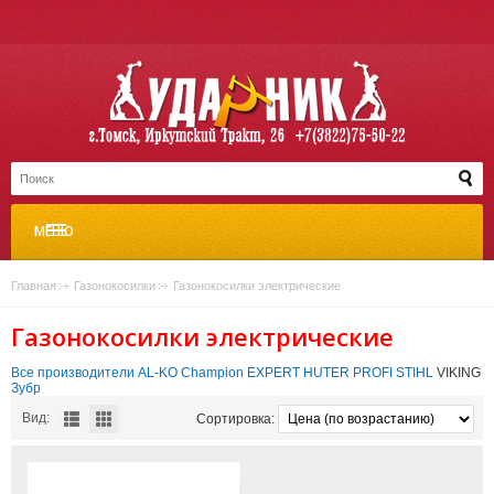
МЕНЮ
Главная
»
Газонокосилки
»
Газонокосилки электрические
Газонокосилки электрические
Все производители
AL-KO
Champion
EXPERT
HUTER
PROFI
STIHL
VIKING
Зубр
Вид:
Сортировка: