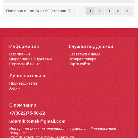
Показано с 1 по 24 из 68 (страниц: 3)
1
2
3
>
>|
Информация
Служба поддержки
О компании
Связаться с нами
Информация о доставке
Возврат товара
Сервисный центр
Карта сайта
Дополнительно
Производители
Акции
О компании
+7(3822)75-50-22
udarnik.tomsk@gmail.com
Интернет-магазин электроинструмента и бензотехники
"Ударник"
Россия, Томск, Иркутский Тракт, 26