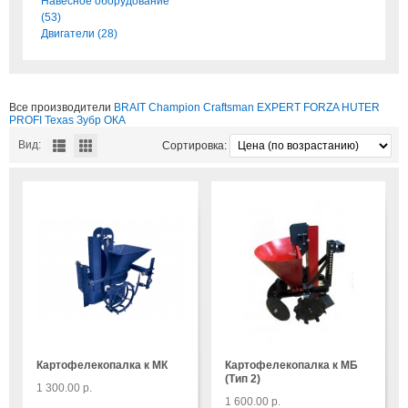
Навесное оборудование
(53)
Двигатели (28)
Все производители
BRAIT
Champion
Craftsman
EXPERT
FORZA
HUTER
PROFI
Texas
Зубр
ОКА
Вид:
Сортировка:
Картофелекопалка к МК
Картофелекопалка к МБ
(Тип 2)
1 300.00 р.
1 600.00 р.