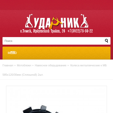
МЕНЮ
Главная
»
Мотоблоки
»
Навесное оборудование
»
Колеса металлические к МБ
585х120/30мм (Сплошной) 2шт.