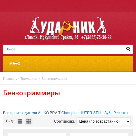
МЕНЮ
Главная
»
Триммеры
»
Бензотриммеры
Бензотриммеры
Все производители
AL-KO
BRAIT
Champion
HUTER
STIHL
Зубр
Ресанта
Вид:
Сортировка: