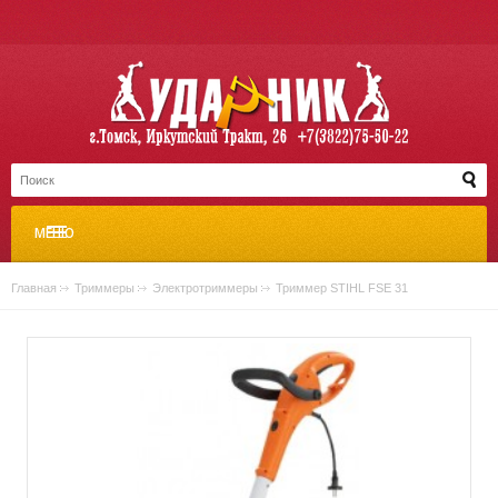
МЕНЮ
Главная
»
Триммеры
»
Электротриммеры
»
Триммер STIHL FSE 31