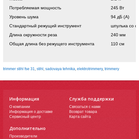
Потребляемая мощность
245 Вт
Уровень шума
94 дБ (А)
Стандартный режущий инструмент
шпулька со с
Длина окружности реза
240 мм
Общая длина без режущего инструмента
110 см
trimmer stihl fse 31
,
stihl
,
sadovaya tehnika
,
elektrotrimmery
,
trimmery
Информация
Служба поддержки
О компании
Связаться с нами
Информация о доставке
Возврат товара
Сервисный центр
Карта сайта
Дополнительно
Производители